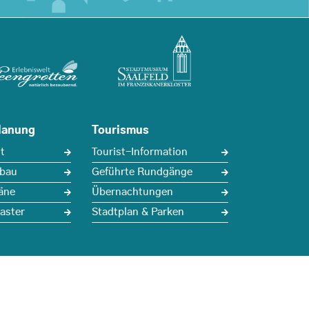
lanung
Tourismus
t
Tourist-Information
sbau
Geführte Rundgänge
äne
Übernachtungen
aster
Stadtplan & Parken