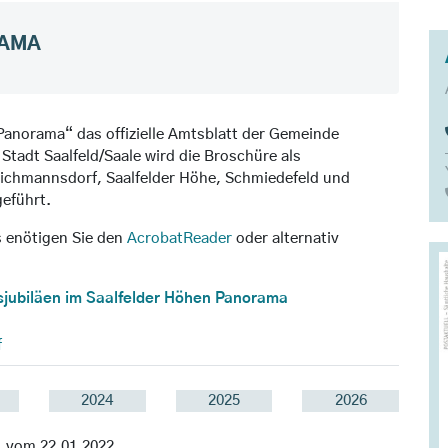
RAMA
Panorama“ das offizielle Amtsblatt der Gemeinde
 Stadt Saalfeld/Saale wird die Broschüre als
Reichmannsdorf, Saalfelder Höhe, Schmiedefeld und
geführt.
s
enötigen Sie den
AcrobatReader
oder alternativ
rsjubiläen im Saalfelder Höhen Panorama
f
2024
2025
2026
1
vom 22.01.2022