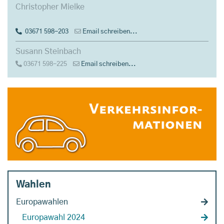
Christopher Mielke
03671 598-203
Email schreiben...
Susann Steinbach
03671 598-225
Email schreiben...
Wahlen
Europawahlen
Europawahl 2024