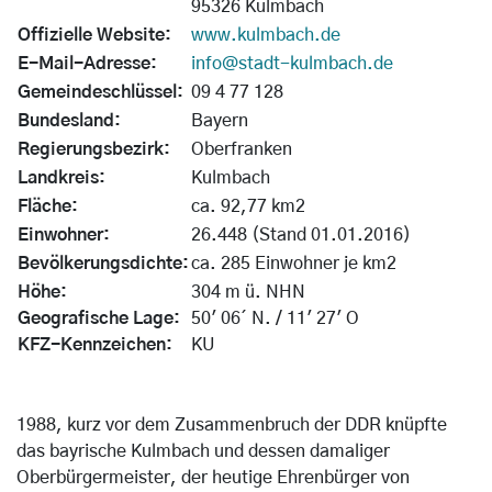
95326 Kulmbach
Offizielle Website:
www.kulmbach.de
E-Mail-Adresse:
info@stadt-kulmbach.de
Gemeindeschlüssel:
09 4 77 128
Bundesland:
Bayern
Regierungsbezirk:
Oberfranken
Landkreis:
Kulmbach
Fläche:
ca. 92,77 km2
Einwohner:
26.448 (Stand 01.01.2016)
Bevölkerungsdichte:
ca. 285 Einwohner je km2
Höhe:
304 m ü. NHN
Geografische Lage:
50' 06´ N. / 11' 27' O
KFZ-Kennzeichen:
KU
1988, kurz vor dem Zusammenbruch der DDR knüpfte
das bayrische Kulmbach und dessen damaliger
Oberbürgermeister, der heutige Ehrenbürger von