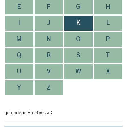
E
F
G
H
I
J
K
L
M
N
O
P
Q
R
S
T
U
V
W
X
Y
Z
gefundene Ergebnisse: