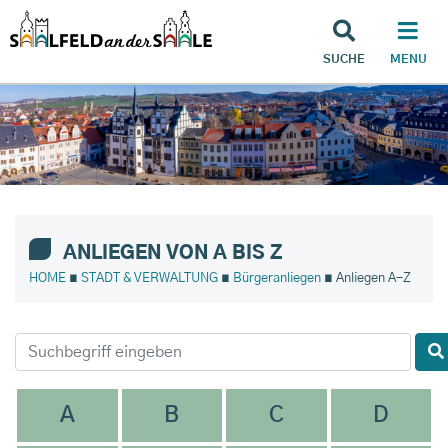
SUCHE
MENU
ANLIEGEN VON A BIS Z
HOME
∎
STADT & VERWALTUNG
∎
Bürgeranliegen
∎ Anliegen A-Z
A
B
C
D