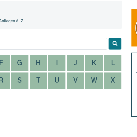
Anliegen A-Z
F
G
H
I
J
K
L
R
S
T
U
V
W
X