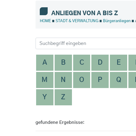
ANLIEGEN VON A BIS Z
HOME
∎
STADT & VERWALTUNG
∎
Bürgeranliegen
∎ 
A
B
C
D
E
M
N
O
P
Q
Y
Z
gefundene Ergebnisse: