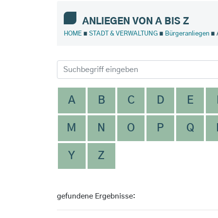
ANLIEGEN VON A BIS Z
HOME
∎
STADT & VERWALTUNG
∎
Bürgeranliegen
∎ 
A
B
C
D
E
M
N
O
P
Q
Y
Z
gefundene Ergebnisse: