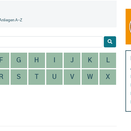
Anliegen A-Z
F
G
H
I
J
K
L
R
S
T
U
V
W
X