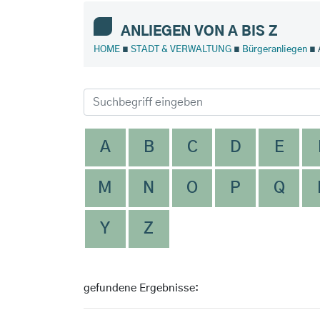
ANLIEGEN VON A BIS Z
HOME
∎
STADT & VERWALTUNG
∎
Bürgeranliegen
∎ 
A
B
C
D
E
M
N
O
P
Q
Y
Z
gefundene Ergebnisse: