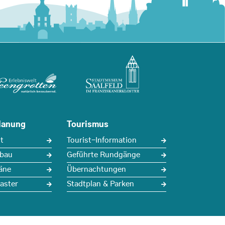
lanung
Tourismus
t
Tourist-Information
sbau
Geführte Rundgänge
äne
Übernachtungen
aster
Stadtplan & Parken