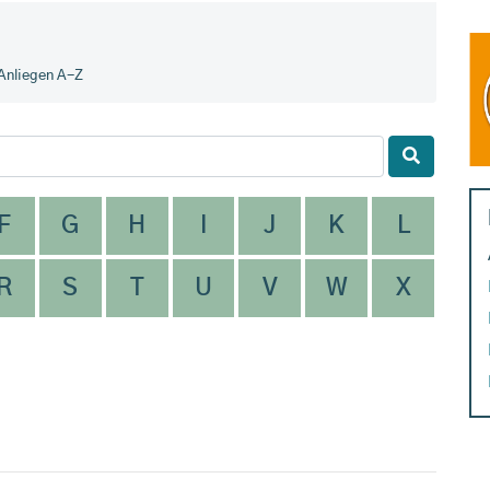
Anliegen A-Z
F
G
H
I
J
K
L
R
S
T
U
V
W
X