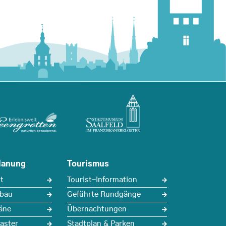
lanung
Tourismus
t
Tourist-Information
sbau
Geführte Rundgänge
äne
Übernachtungen
aster
Stadtplan & Parken