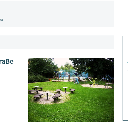
ze
traße