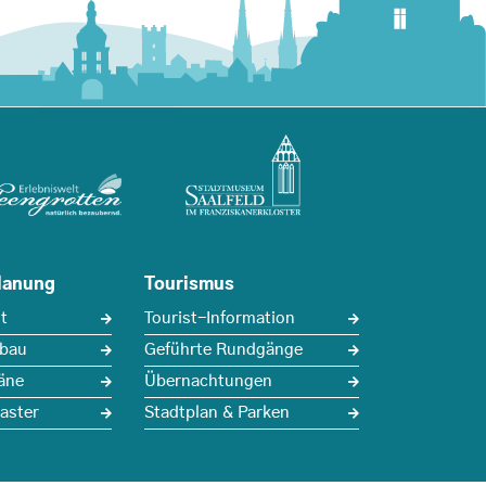
lanung
Tourismus
t
Tourist-Information
sbau
Geführte Rundgänge
äne
Übernachtungen
aster
Stadtplan & Parken