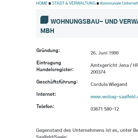
HOME
∎
STADT & VERWALTUNG
∎
Kommunale Unterne
WOHNUNGSBAU- UND VERWA
MBH
Gründung:
26. Juni 1990
Eintragung
Amtsgericht Jena / H
Handelsregister:
200374
Geschäftsführung:
Cordula Wiegand
Internet:
www.wobag-saalfeld.
Telefon:
03671 580-12
Gegenstand des Unternehmens ist es, unter Be
Saalfeld/Saale: