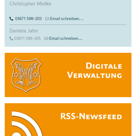
Christopher Mielke
03671 598-203
Email schreiben...
Daniela Jahn
03671 598-205
Email schreiben...