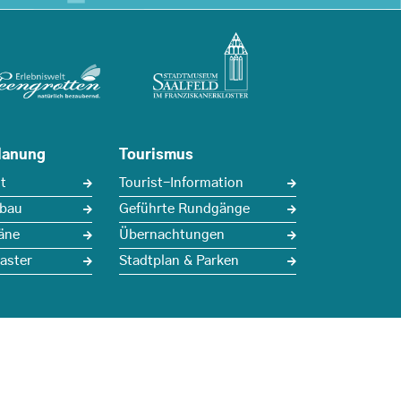
lanung
Tourismus
t
Tourist-Information
sbau
Geführte Rundgänge
äne
Übernachtungen
aster
Stadtplan & Parken