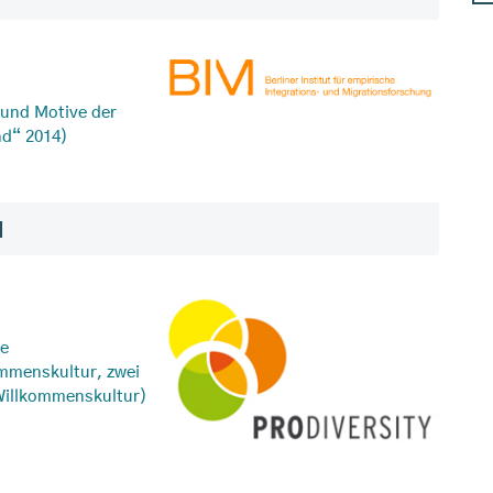
 und Motive der
nd“ 2014)
N
se
mmenskultur, zwei
Willkommenskultur)