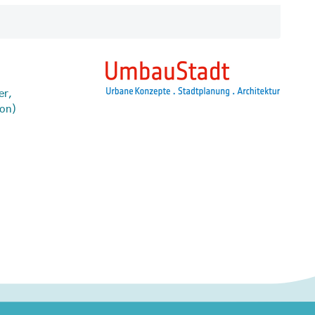
er,
ion)