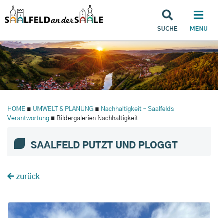
SUCHE
MENU
HOME
∎
UMWELT & PLANUNG
∎
Nachhaltigkeit – Saalfelds
Verantwortung
∎ Bildergalerien Nachhaltigkeit
SAALFELD PUTZT UND PLOGGT
zurück