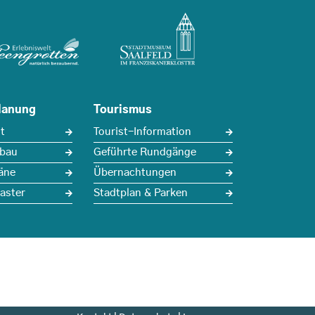
lanung
Tourismus
t
Tourist-Information
sbau
Geführte Rundgänge
äne
Übernachtungen
aster
Stadtplan & Parken