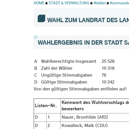
HOME
∎
STADT & VERWALTUNG
∎
Wahlen
∎
Kommunalw
WAHL ZUM LANDRAT DES LA
WAHLERGEBNIS IN DER STADT S
A
Wahlberechtigte insgesamt
25 528
B
Zahl der Wähler
10 318
C
Ungültige Stimmabgaben
76
D
Gültige Stimmabgaben
10 242
Von den gültigen Stimmabgaben entfielen auf:
Kennwort des Wahlvorschlags de
Listen-Nr.
bewerbers
D
1
Nauer, Brunhilde (AfD)
D
2
Kowalleck, Maik (CDU)