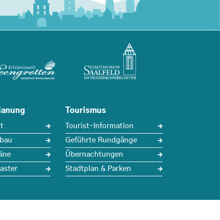
lanung
Tourismus
t
Tourist-Information
sbau
Geführte Rundgänge
äne
Übernachtungen
aster
Stadtplan & Parken