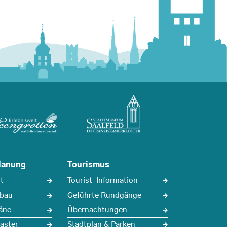
lanung
Tourismus
t
Tourist-Information
sbau
Geführte Rundgänge
äne
Übernachtungen
aster
Stadtplan & Parken